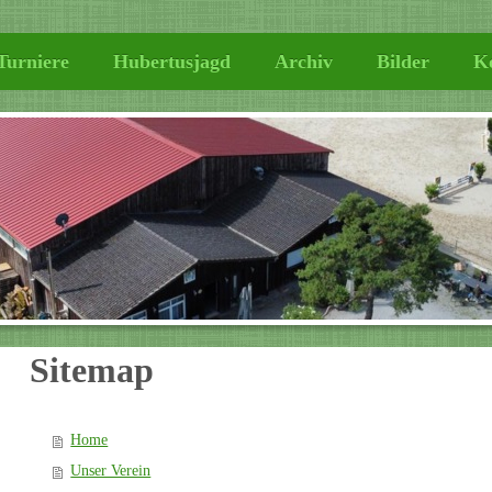
Turniere
Hubertusjagd
Archiv
Bilder
K
Sitemap
Home
Unser Verein