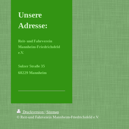
Unsere
Adresse:
Reit- und Fahrverein
Mannheim-Friedrichsfeld
e.V.
Sulzer Straße 35
68229 Mannheim
Druckversion
|
Sitemap
© Reit-und Fahrverein Mannheim-Friedrichsfeld e.V.